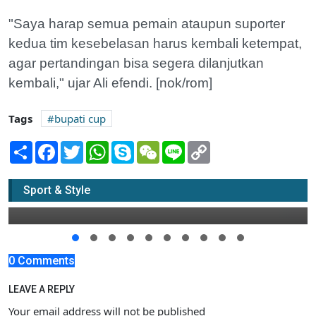
"Saya harap semua pemain ataupun suporter
kedua tim kesebelasan harus kembali ketempat,
agar pertandingan bisa segera dilanjutkan
kembali," ujar Ali efendi. [nok/rom]
Tags
bupati cup
Share
Facebook
Twitter
WhatsApp
Skype
WeChat
Line
Copy
Link
Sempat akan Dapat DAK, Namun tidak Jadi
Sport & Style
07 Januari 2016 17:00
0 Comments
LEAVE A REPLY
Your email address will not be published