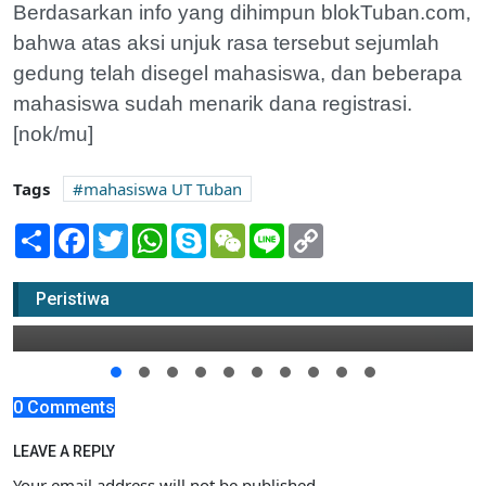
Berdasarkan info yang dihimpun blokTuban.com,
bahwa atas aksi unjuk rasa tersebut sejumlah
gedung telah disegel mahasiswa, dan beberapa
mahasiswa sudah menarik dana registrasi.
[nok/mu]
Tags
mahasiswa UT Tuban
Share
Facebook
Twitter
WhatsApp
Skype
WeChat
Line
Copy
Link
Gafatar Pernah Adakan Basos di
Perumahan Tasikmadu
Peristiwa
14 Januari 2016 18:00
0 Comments
LEAVE A REPLY
Your email address will not be published