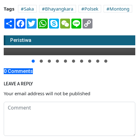
Tags
Saka
Bhayangkara
Polsek
Montong
Share
Facebook
Twitter
WhatsApp
Skype
WeChat
Line
Copy
Link
Nurul Yakin Siap Bawa PDM Tuban Lebih
Baik
Peristiwa
13 Maret 2016 14:00
0 Comments
LEAVE A REPLY
Your email address will not be published