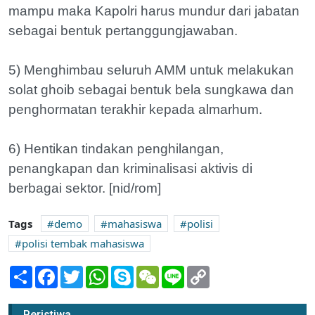
mampu maka Kapolri harus mundur dari jabatan
sebagai bentuk pertanggungjawaban.
5) Menghimbau seluruh AMM untuk melakukan
solat ghoib sebagai bentuk bela sungkawa dan
penghormatan terakhir kepada almarhum.
6) Hentikan tindakan penghilangan,
penangkapan dan kriminalisasi aktivis di
berbagai sektor. [nid/rom]
Tags
demo
mahasiswa
polisi
polisi tembak mahasiswa
Share
Facebook
Twitter
WhatsApp
Skype
WeChat
Line
Copy
Link
AAM Gelar Aksi Damai, Usut Pelaku
Peristiwa