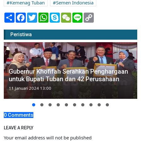
Kemenag Tuban
Semen Indonesia
Share
Facebook
Twitter
WhatsApp
Skype
WeChat
Line
Copy
Link
Peristiwa
Gubernur Khofifah Serahkan Penghargaan
untuk Bupati Tuban dan 42 Perusahaan
11 Januari 2024 13:00
0 Comments
LEAVE A REPLY
Your email address will not be published