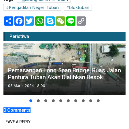
Pengadilan Negeri Tuban
bloktuban
Share
Facebook
Twitter
WhatsApp
Skype
WeChat
Line
Copy
Link
Peristiwa
Pemasangan Long Span Bridge, Ruas Jalan
Pantura Tuban Akan Dialihkan Besok
08 Maret 2024 18:00
0 Comments
LEAVE A REPLY