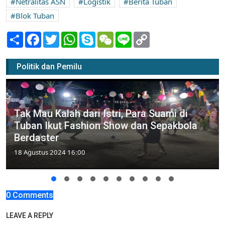
Netralitas ASN
Logistik
Berita Tuban
Blok Tuban
Share
Facebook
Twitter
WhatsApp
Skype
WeChat
Line
Copy
Link
Politik dan Pemilu
Tak Mau Kalah dari Istri, Para Suami di
Tuban Ikut Fashion Show dan Sepakbola
Berdaster
18 Agustus 2024 16:00
0 Comments
LEAVE A REPLY