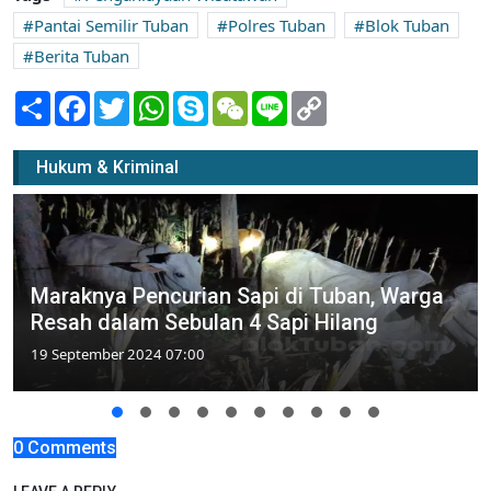
Pantai Semilir Tuban
Polres Tuban
Blok Tuban
Berita Tuban
Share
Facebook
Twitter
WhatsApp
Skype
WeChat
Line
Copy
Link
Hukum & Kriminal
Maraknya Pencurian Sapi di Tuban, Warga
Resah dalam Sebulan 4 Sapi Hilang
19 September 2024 07:00
0 Comments