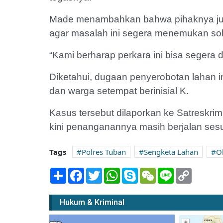
Made menambahkan bahwa pihaknya jug
agar masalah ini segera menemukan solus
“Kami berharap perkara ini bisa segera 
Diketahui, dugaan penyerobotan lahan in
dan warga setempat berinisial K.
Kasus tersebut dilaporkan ke Satreskri
kini penanganannya masih berjalan sesua
Tags
Polres Tuban
Sengketa Lahan
O
Share
Facebook
Twitter
WhatsApp
Skype
WeChat
Line
Copy
Link
Hukum & Kriminal