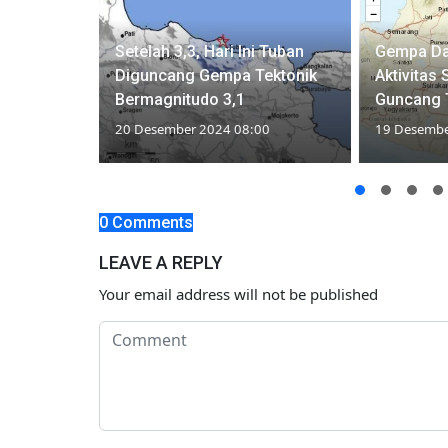
Kening
Setelah 3,3, Hari Ini Tuban
Gempa Da
 Tuban,
Diguncang Gempa Tektonik
Aktivitas
ndam
Bermagnitudo 3,1
Guncang 
00
20 Desember 2024 08:00
19 Desembe
0 Comments
LEAVE A REPLY
Your email address will not be published