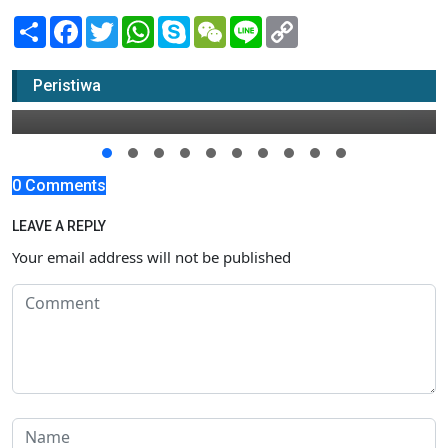
Share
Facebook
Twitter
WhatsApp
Skype
WeChat
Line
Copy
Link
Di Tuban, Tercatat Ada 74 TKA
Peristiwa
08 Januari 2016 00:00
0 Comments
LEAVE A REPLY
Your email address will not be published