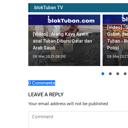
blokTuban TV
[Video] : 
[Video] : Arang Kayu Asem
Gabah dan
at Puting
asal Tuban Diburu Qatar dan
Tuban - B
Arab Saudi
Polisi
00
08 Mei 2025 08:00
08 Mei 202
0 Comments
LEAVE A REPLY
Your email address will not be published