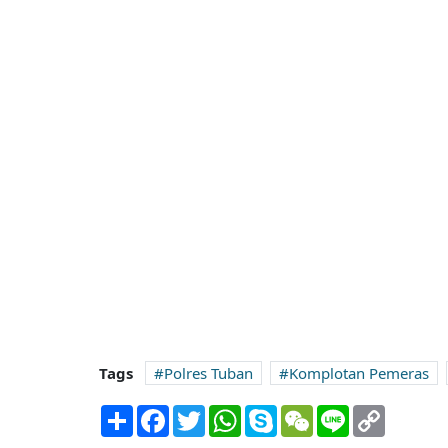
Tags
Polres Tuban
Komplotan Pemeras
Share
Facebook
Twitter
WhatsApp
Skype
WeChat
Line
Copy
Link