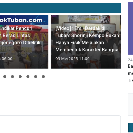
Sindikat Pencuri
[Video] : Emil Dardak di
 Beras Lintas
Tuban: Shorinji Kempo Bukan
ojonegoro Dibekuk
Hanya Fisik Melainkan
Membentuk Karakter Bangsa
5 06:00
03 Mei 2025 11:00
24
Ba
me
Tik