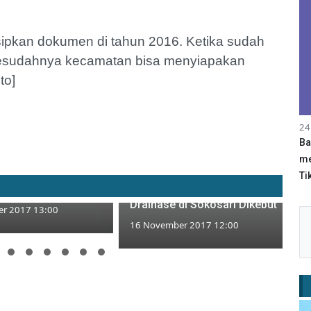
arsipkan dokumen di tahun 2016. Ketika sudah
esudahnya kecamatan bisa menyiapakan
to]
24
Ba
me
Target Pertengahan
a Parengan Berebut
Tik
Desembar, Pembangunan
Perangkat Desa
Drainase di Sokosari Dikebut
r 2017 13:00
16 November 2017 12:00