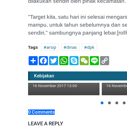
dilakukan sendiri oleh pihak kecamatan.
"Target kita, satu hari ini selesai meng
mampu, untuk tahun sebelumnya dan s
sendiri," sambungnya panjang lebar.[rof/i
Tags
arsip
dinas
dpk
Share
Facebook
Twitter
WhatsApp
Skype
WeChat
Line
Copy
Link
Minimnya PDTI dan PDP
388 Warg
Kebijakan
Tuban Terjawab
27 Kursi 
16 November 2017 13:00
16 Novembe
g Program
si
0 Comments
LEAVE A REPLY
00