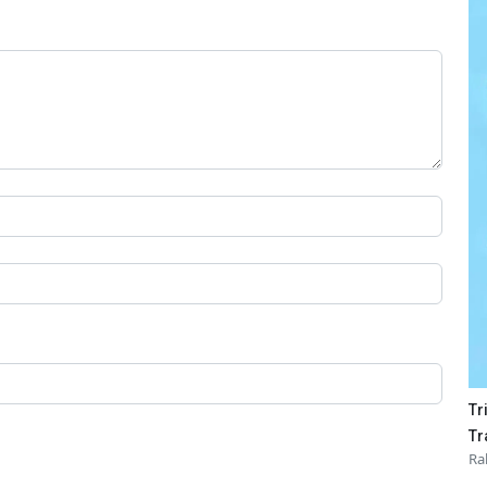
Tr
Tr
Ra