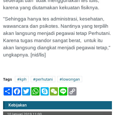
sederajat dan tidak menggunakan tes tulis,
karena yang diutamakan kekuatan fisiknya.
"Sehingga hanya tes administrasi, kesehatan,
wawancara dan psikotes. Nantinya yang terpilih
akan langsung menjadi pegawai tetap Perhutani.
Karena tugas mandor sangat berat, untuk itu
akan langsung diangkat menjadi pegawai tetap,"
ungkapnya. [nid/lis]
Tags
kph
perhutani
lowongan
Share
Facebook
Twitter
WhatsApp
Skype
WeChat
Line
Copy
Link
Segini Besar Jaminan Sosisal Kades dan
Kebijakan
Perangkat Desa di Tuban
10 Januari 2019 11:00