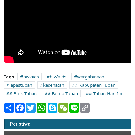
Tags
hiv.aids
hiv/aids
wargabinaan
lapastuban
kesehatan
# Kabupaten Tuban
# Blok Tuban
# Berita Tuban
# Tuban Hari Ini
Share
Facebook
Twitter
WhatsApp
Skype
WeChat
Line
Copy
Link
Satu-satunya di Tuban, Pelestari Seni
Gemblak Jalani Ujian
Peristiwa
17 Maret 2023 23:00