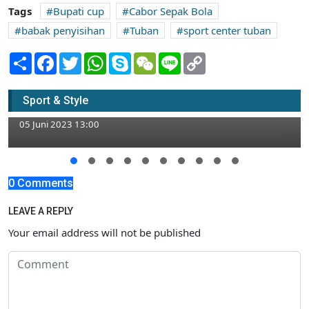
Tags
Bupati cup
Cabor Sepak Bola
babak penyisihan
Tuban
sport center tuban
Share
Facebook
Twitter
WhatsApp
Skype
WeChat
Line
Copy
Link
Faktor Ekonomi dan Rumah Tangga
Kandas Alasan Pria di Tuban Nekat Curi
Sport & Style
Besi
05 Juni 2023 13:00
0 Comments
LEAVE A REPLY
Your email address will not be published