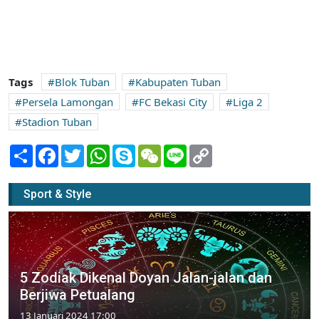
Tags
Blok Tuban
Kabupaten Tuban
Persela Lamongan
FC Bekasi City
Liga 2
Stadion Tuban
Share
Facebook
Twitter
WhatsApp
Skype
WeChat
Line
Copy
Link
Sport & Style
5 Zodiak Dikenal Doyan Jalan-jalan dan
Berjiwa Petualang
13 Januari 2024 17:00