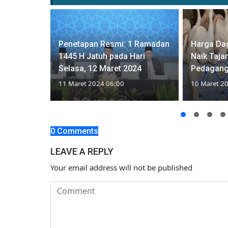
Nyebrang
Penetapan Resmi: 1 Ramadan
Harga Da
Tuban
1445 H Jatuh pada Hari
Naik Taj
Motor
Selasa, 12 Maret 2024
Pedagang
11 Maret 2024 06:00
10 Maret 2
0 Comments
LEAVE A REPLY
Your email address will not be published