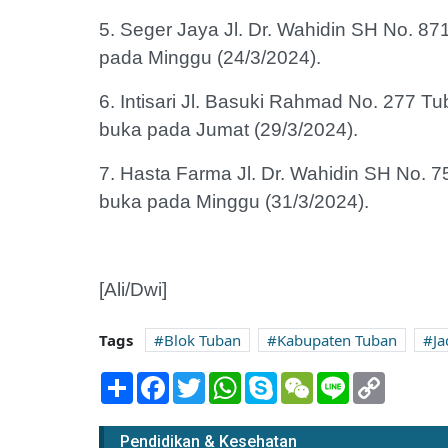
5. Seger Jaya Jl. Dr. Wahidin SH No. 87
pada Minggu (24/3/2024).
6. Intisari Jl. Basuki Rahmad No. 277 
buka pada Jumat (29/3/2024).
7. Hasta Farma Jl. Dr. Wahidin SH No. 
buka pada Minggu (31/3/2024).
[Ali/Dwi]
Tags
Blok Tuban
Kabupaten Tuban
Ja
Share
Facebook
Twitter
WhatsApp
Skype
WeChat
Line
Copy
Link
Pendidikan & Kesehatan