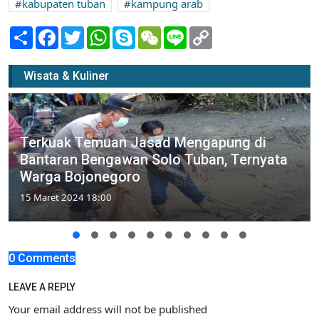
kabupaten tuban
kampung arab
Share
Facebook
Twitter
WhatsApp
Skype
WeChat
Line
Copy
Link
Wisata & Kuliner
Terkuak Temuan Jasad Mengapung di
Bantaran Bengawan Solo Tuban, Ternyata
Warga Bojonegoro
15 Maret 2024 18:00
0 Comments
LEAVE A REPLY
Your email address will not be published