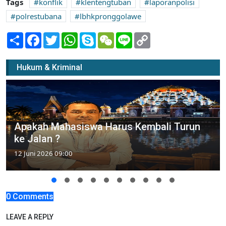
Tags
konflik
klentengtuban
laporanpolisi
polrestubana
lbhkpronggolawe
Share
Facebook
Twitter
WhatsApp
Skype
WeChat
Line
Copy
Link
Hukum & Kriminal
Apakah Mahasiswa Harus Kembali Turun
ke Jalan ?
12 Juni 2026 09:00
0 Comments
LEAVE A REPLY