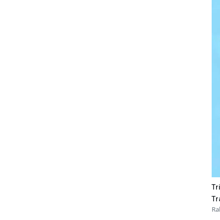
Tr
Tr
Ra