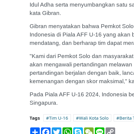
Idul Adha serta menyumbangkan satu sapi 
kata Gibran.
Gibran menyatakan bahwa Pemkot Solo 
Indonesia di Piala AFF U-16 yang akan b
mendatang, dan berharap tim dapat mera
"Kami dari Pemkot Solo dan masyaraka
akan mengawali pertandingan melawan 
pertandingan berjalan dengan baik, lanc
kemenangan dengan skor maksimal," ka
Pada Piala AFF U-16 2024, Indonesia ber
Singapura.
Tags
Tim U-16
Wali Kota Solo
Berita
Share
Facebook
Twitter
WhatsApp
Skype
WeChat
Line
Copy