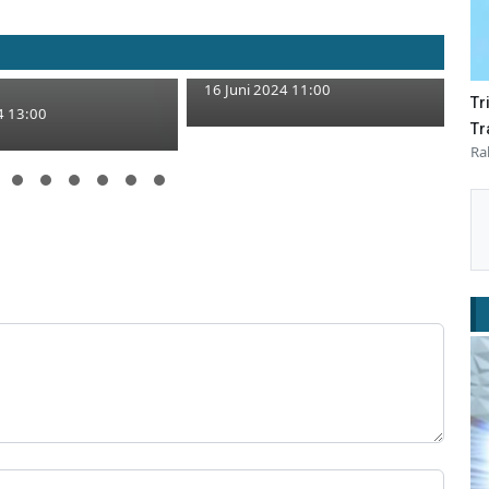
nsentrasi Saat
FKHN Tuban Tuntut
ang, Pemotor
Pengecualian Batas IPK untuk
uk di Ring Road
PPPK 2024
16 Juni 2024 11:00
Tr
4 13:00
Tr
Ra