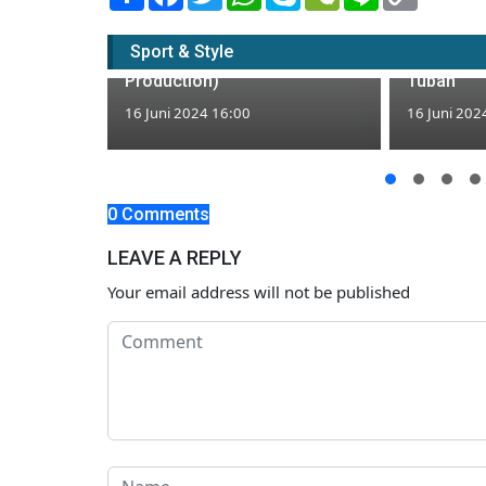
Link
Lirik Lagu Sekecewa Itu:
Kurang Ko
dimana letak hatimu yang
Menyeber
Sport & Style
dulu - Yeni Inka (Yi
Tabrak Tr
Production)
Tuban
16 Juni 2024 16:00
16 Juni 202
ma 8 Sapi
0 Comments
LEAVE A REPLY
Your email address will not be published