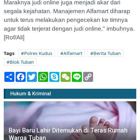
Maraknya judi online juga menjadi akar dari
segala kejahatan. Manajemen Alfamart diharap
untuk terus melakukan pengecekan ke timnya
agar tidak terjerat dengan judi online," imbuhnya.
[Rof/Ali]
Tags
Polres Kudus
Alfamart
Berita Tuban
Blok Tuban
Share
Facebook
Twitter
WhatsApp
Skype
WeChat
Line
Copy
Link
Hukum & Kriminal
Bayi Baru Lahir Ditemukan di Teras Rumah
Warga Tuban