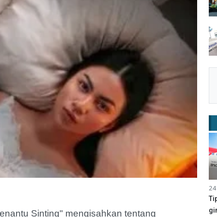
24
Ti
gi
Menantu Sinting" mengisahkan tentang