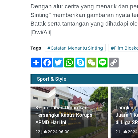
Dengan alur cerita yang menarik dan p
Sinting" memberikan gambaran nyata t
Batak serta tantangan yang dihadapi o
[Dwi/Ali]
Tags
Catatan Menantu Sinting
Film Biosk
Share
Facebook
Twitter
WhatsApp
Skype
WeChat
Line
Copy
Link
Sport & Style
 Bank
Kejari Tuban Umumkan
Langking 
i Car Free
Tersangka Kasus Korupsi
Juara 1 K
APMD Hari Ini
di Liga S
22 Juli 2024 06:00
21 Juli 202