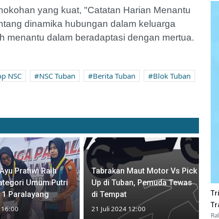
enokohan yang kuat, "Catatan Harian Menantu
entang dinamika hubungan dalam keluarga
leh menantu dalam beradaptasi dengan mertua.
op NSC
NSC Tuban
Berita Tuban
Blok Tuban
Ayu Pratiwi Raih
Tabrakan Maut Motor Vs Pick
ategori Umum Putri
Up di Tuban, Pemuda Tewas
Tr
R 1 Paralayang
di Tempat
Tr
4 16:00
21 Juli 2024 12:00
Ra