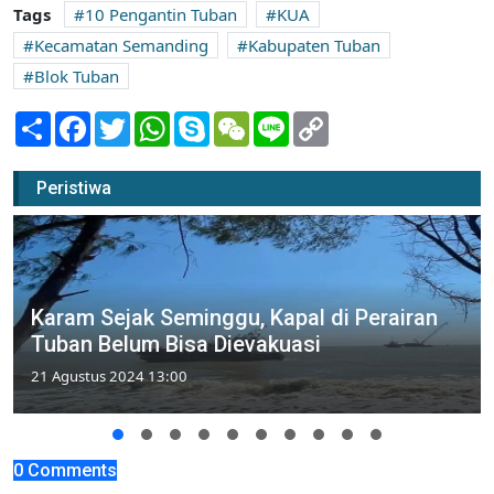
Tags
10 Pengantin Tuban
KUA
Kecamatan Semanding
Kabupaten Tuban
Blok Tuban
Share
Facebook
Twitter
WhatsApp
Skype
WeChat
Line
Copy
Link
Peristiwa
Karam Sejak Seminggu, Kapal di Perairan
Tuban Belum Bisa Dievakuasi
21 Agustus 2024 13:00
0 Comments