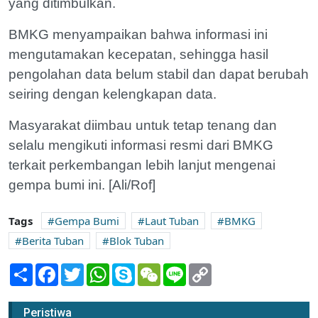
yang ditimbulkan.
BMKG menyampaikan bahwa informasi ini
mengutamakan kecepatan, sehingga hasil
pengolahan data belum stabil dan dapat berubah
seiring dengan kelengkapan data.
Masyarakat diimbau untuk tetap tenang dan
selalu mengikuti informasi resmi dari BMKG
terkait perkembangan lebih lanjut mengenai
gempa bumi ini. [Ali/Rof]
Tags
Gempa Bumi
Laut Tuban
BMKG
Berita Tuban
Blok Tuban
Share
Facebook
Twitter
WhatsApp
Skype
WeChat
Line
Copy
Link
Peristiwa