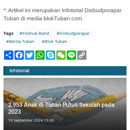
*: Artikel ini merupakan Infotorial Disbudporapar
Tuban di media blokTuban.com.
Tags
Festival Band
Disbudporapar
Berita Tuban
Blok Tuban
Share
Facebook
Twitter
WhatsApp
Skype
WeChat
Line
Copy
Link
Infotorial
2.953 Anak di Tuban Putus Sekolah pada
2023
19 September 2024 15:00