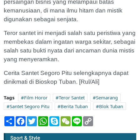
persaingan bisnis yang melampaui batas
kemanusiaan, di mana ilmu hitam dan mistik
digunakan sebagai senjata.
Teror santet ini menjadi salah satu peristiwa yang
membekas dalam ingatan warga sekitar, sebagai
salah satu bukti nyata dari ancaman dunia mistis
yang menyeramkan.
Cerita Santet Segoro Pitu selengkapnya dapat
dinikmati di Bioskop Tuban. [Rul/Ali]
Tags
Film Horor
Teror Santet
Semarang
Santet Segoro Pitu
Berita Tuban
Blok Tuban
Share
Facebook
Twitter
WhatsApp
Skype
WeChat
Line
Copy
Link
Sport & Style