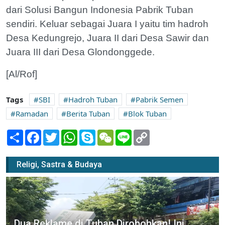
dari Solusi Bangun Indonesia Pabrik Tuban
sendiri. Keluar sebagai Juara I yaitu tim hadroh
Desa Kedungrejo, Juara II dari Desa Sawir dan
Juara III dari Desa Glondonggede.
[Al/Rof]
Tags
SBI
Hadroh Tuban
Pabrik Semen
Ramadan
Berita Tuban
Blok Tuban
Share
Facebook
Twitter
WhatsApp
Skype
WeChat
Line
Copy
Link
Religi, Sastra & Budaya
Dua Reklame di Tuban Dirobohkan! Ini