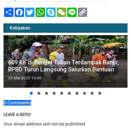
Share
Facebook
Twitter
WhatsApp
Skype
WeChat
Line
Copy
Link
Kebijakan
609 KK di Rengel Tuban Terdampak Banjir,
BPBD Turun Langsung Salurkan Bantuan
25 Mei 2025 12:00
0 Comments
LEAVE A REPLY
Your email address will not be published