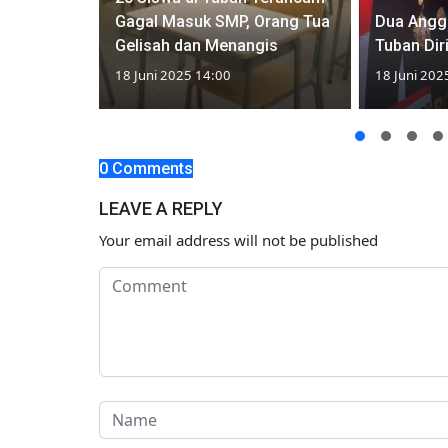
an Tim
Gagal Masuk SMP, Orang Tua
Dua Angg
Gelisah dan Menangis
Tuban Dir
18 Juni 2025 14:00
18 Juni 202
0 Comments
LEAVE A REPLY
Your email address will not be published