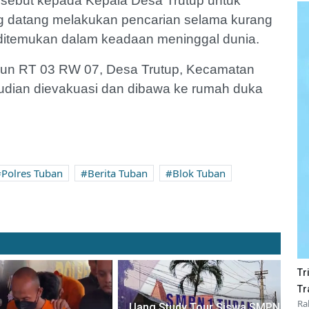
rsebut kepada Kepala Desa Trutup untuk
g datang melakukan pencarian selama kurang
 ditemukan dalam keadaan meninggal dunia.
alun RT 03 RW 07, Desa Trutup, Kecamatan
dian dievakuasi dan dibawa ke rumah duka
Polres Tuban
Berita Tuban
Blok Tuban
Tr
Tr
Ra
Uang Study Tour Siswa SMPN