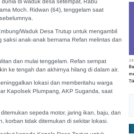
 dunia di waduk desa setempat, Rabu
nama Moch. Ridwan (64), tenggelam saat
 sebelumnya.
e Embung/Waduk Desa Trutup untuk mengambil
ang saksi anak-anak bernama Refan melintas dan
24
ulitan dan mulai tenggelam. Refan sempat
Ba
n ke tengah dan akhirnya hilang di dalam air.
me
Tik
 meninggalkan lokasi dan memberitahu warga
" ujar Kapolsek Plumpang, AKP Suganda, saat
 ditemukan sepeda motor, jaring ikan, baju, dan
, korban tidak ditemukan di sekitar lokasi.