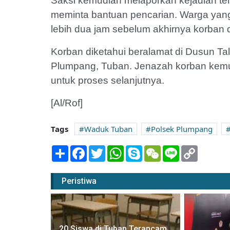
Saksi kemudian melaporkan kejadian te
meminta bantuan pencarian. Warga yan
lebih dua jam sebelum akhirnya korban
Korban diketahui beralamat di Dusun T
Plumpang, Tuban. Jenazah korban kemu
untuk proses selanjutnya.
[Al/Rof]
Tags
Waduk Tuban
Polsek Plumpang
Share
Facebook
Twitter
WhatsApp
Skype
WeChat
Line
Copy
Link
Peristiwa
lum Surut,
20 Siswa di Tuban Terancam