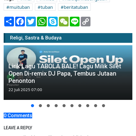
muituban
tuban
beritatuban
Share
Facebook
Twitter
WhatsApp
Skype
WeChat
Line
Copy
Link
Religi, Sastra & Budaya
Lirik Lagu TABOLA BALE! Lagu Milik Silet
Open Di-remix DJ Papa, Tembus Jutaan
Penonton
22 Juli 2025 07:00
0 Comments
LEAVE A REPLY