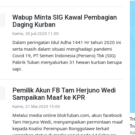
Wabup Minta SIG Kawal Pembagian
Daging Kurban
Kamis, 30 Juli 2020 11:00
Dalam peringatan Idul Adha 1441 H/ tahun 2020 ini
serta masih dalam situasi menghadapi pandemi
Covid 19, PT Semen Indonesia (Persero) Tbk (SIG)
Pabrik Tuban menyalurkan 31 hewan kurban berupa
sapi.
Pemilik Akun FB Tam Herjuno Wedi
Sampaikan Maaf ke KPR
Kamis, 21 Mei 2020 15:00
Melalui media online blokTuban.com, akun facebook
Tr
Tam Herjuno Wedi, menyampaikan permintaan maaf
Tr
kepada Koalisi Perempuan Ronggolawe terkait
Ra
unggahan status di media sosial pada 14 Februari