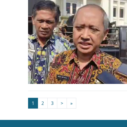
1
2
3
>
»