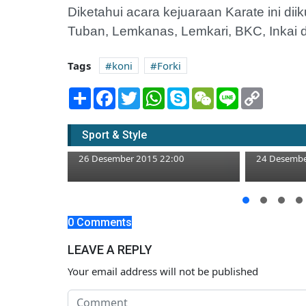
Diketahui acara kejuaraan Karate ini dii
Tuban, Lemkanas, Lemkari, BKC, Inkai d
Tags
koni
Forki
Share
Facebook
Twitter
WhatsApp
Skype
WeChat
Line
Copy
Link
Forki Tuban Adakan
Ronggoma
Sport & Style
Kejuaraan Karate
Suporter 
26 Desember 2015 22:00
24 Desembe
asi
h 2 Siswa
0 Comments
LEAVE A REPLY
00
Your email address will not be published