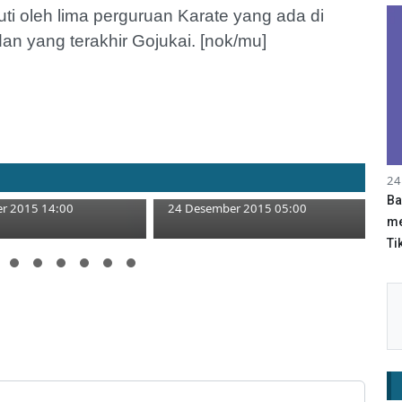
kuti oleh lima perguruan Karate yang ada di
an yang terakhir Gojukai. [nok/mu]
nia Harus Jadi
Musorkablub Koni juga
24
yang Baik
Tetapkan Formatur
Ba
r 2015 14:00
24 Desember 2015 05:00
me
Tik