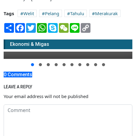
Tags
Welit
Pelang
Tahulu
Merakurak
Share
Facebook
Twitter
WhatsApp
Skype
WeChat
Line
Copy
Link
Tekuni Welit untuk Ekonomi Keluarga
Ekonomi & Migas
14 April 2016 06:00
0 Comments
LEAVE A REPLY
Your email address will not be published