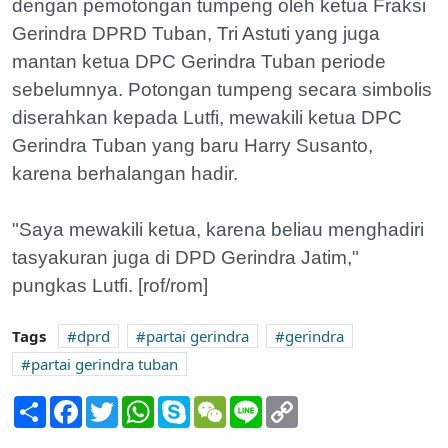
dengan pemotongan tumpeng oleh ketua Fraksi
Gerindra DPRD Tuban, Tri Astuti yang juga
mantan ketua DPC Gerindra Tuban periode
sebelumnya. Potongan tumpeng secara simbolis
diserahkan kepada Lutfi, mewakili ketua DPC
Gerindra Tuban yang baru Harry Susanto,
karena berhalangan hadir.
"Saya mewakili ketua, karena beliau menghadiri
tasyakuran juga di DPD Gerindra Jatim,"
pungkas Lutfi. [rof/rom]
Tags
dprd
partai gerindra
gerindra
partai gerindra tuban
Share
Facebook
Twitter
WhatsApp
Skype
WeChat
Line
Copy
Link
Pengurus Baru Gerindra Tuban Dikukuhkan,