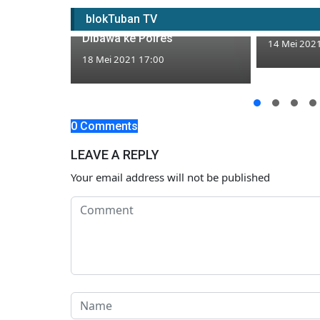
Kopdar Komunitas di Jatirogo
Jembatan 
blokTuban TV
Dibubarkan Aparat, 4 Orang
Malah Dit
Dibawa ke Polres
14 Mei 202
18 Mei 2021 17:00
Kepet
bil Box
0 Comments
LEAVE A REPLY
Your email address will not be published