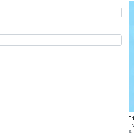
Tr
Tr
Ra