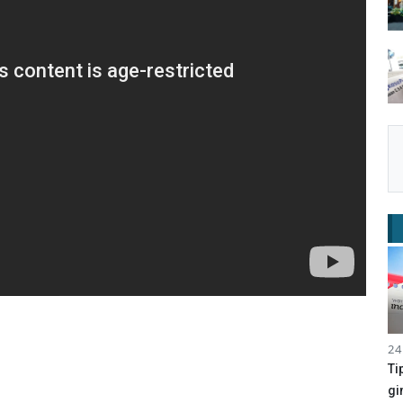
24
Ti
Hampir Setahun
a Diperbaiki,
gi