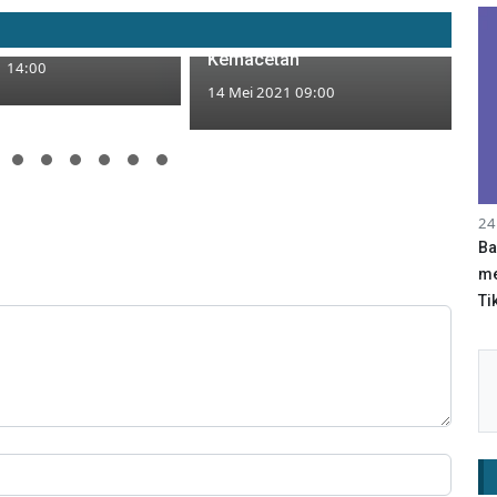
Diterlantarkan, Kini Jembatan
Glendeng Kini
Glendeng Jadi Biang
utup Total
Kemacetan
1 14:00
14 Mei 2021 09:00
24
Ba
me
Tik