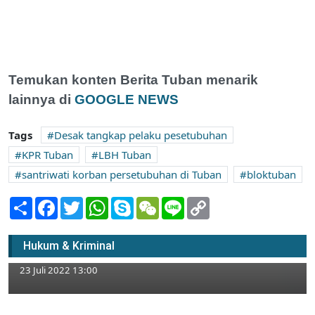
Temukan konten Berita Tuban menarik
lainnya di
GOOGLE NEWS
Tags
Desak tangkap pelaku pesetubuhan
KPR Tuban
LBH Tuban
santriwati korban persetubuhan di Tuban
bloktuban
Share
Facebook
Twitter
WhatsApp
Skype
WeChat
Line
Copy
Link
Pondok Pesantren Tempat Santriwati
Tuban Korban Pencabulan Tak Miliki Izin
Hukum & Kriminal
Kemenag
23 Juli 2022 13:00