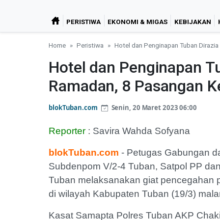
PERISTIWA
EKONOMI & MIGAS
KEBIJAKAN
Home
Peristiwa
Hotel dan Penginapan Tuban Dirazi
Hotel dan Penginapan Tu
Ramadan, 8 Pasangan K
blokTuban.com
Senin, 20 Maret 2023 06:00
Reporter
: Savira Wahda Sofyana
blokTuban.com
- Petugas Gabungan d
Subdenpom V/2-4 Tuban, Satpol PP da
Tuban melaksanakan giat pencegahan p
di wilayah Kabupaten Tuban (19/3) mal
Kasat Samapta Polres Tuban AKP Chaki