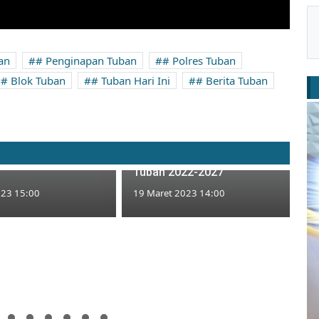
an
# Penginapan Tuban
# Polres Tuban
# Blok Tuban
# Tuban Hari Ini
# Berita Tuban
inggi, 2.000 Tiket
an Marching Band
Masyrukin, Kader Asal Rengel
di Tuban Ludes
Nahkodai PD Muhammadiyah
Tuban 2022-2027
023 15:00
19 Maret 2023 14:00