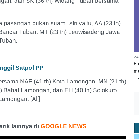
gah, dan SK (36 th) Widang Tuban bersama
 pasangan bukan suami istri yaitu, AA (23 th)
ancar Tuban, MT (23 th) Leuwisadeng Jawa
Tuban.
24
Ba
nggil Satpol PP
me
Tik
ersama NAF (41 th) Kota Lamongan, MN (21 th)
 Babat Lamongan, dan EH (40 th) Solokuro
Lamongan. [Ali]
ik lainnya di
GOOGLE NEWS