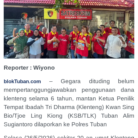
Reporter : Wiyono
– Gegara dituding belum
blokTuban.com
mempertanggungjawabkan penggunaan dana
klenteng selama 6 tahun, mantan Ketua Penilik
Tempat Ibadah Tri Dharma (Klenteng) Kwan Sing
Bio/Tjoe Ling Kiong (KSB/TLK) Tuban Alim
Sugiantoro dilaporkan ke Polres Tuban
Selasa (26/5/2026) sekitar 20 an umat Klenteng