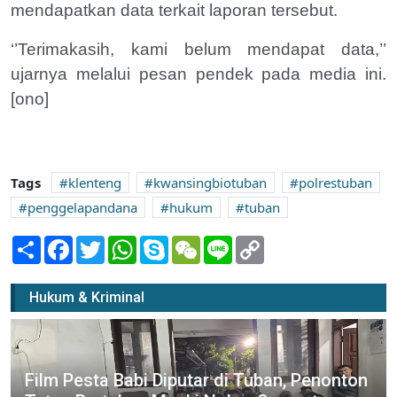
mendapatkan data terkait laporan tersebut.
‘’Terimakasih, kami belum mendapat data,’’
ujarnya melalui pesan pendek pada media ini.
[ono]
Tags
klenteng
kwansingbiotuban
polrestuban
penggelapandana
hukum
tuban
Share
Facebook
Twitter
WhatsApp
Skype
WeChat
Line
Copy
Link
Hukum & Kriminal
Film Pesta Babi Diputar di Tuban, Penonton