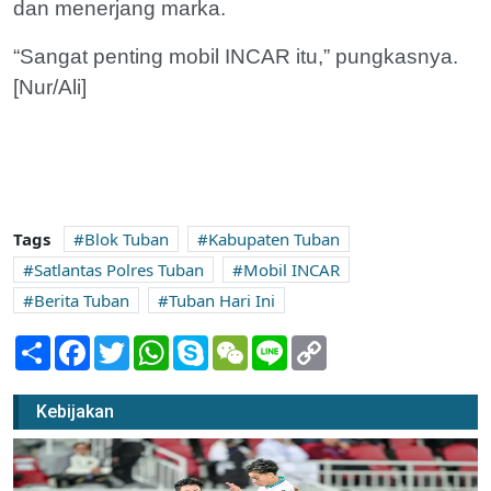
dan menerjang marka.
“Sangat penting mobil INCAR itu,” pungkasnya.
[Nur/Ali]
Tags
Blok Tuban
Kabupaten Tuban
Satlantas Polres Tuban
Mobil INCAR
Berita Tuban
Tuban Hari Ini
Share
Facebook
Twitter
WhatsApp
Skype
WeChat
Line
Copy
Link
Kebijakan