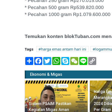
* Pecahan 250 gram Rp270.015.000
* Pecahan 500 gram Rp539.820.000
* Pecahan 1000 gram Rp1.079.600.000
Temukan konten blokTuban.com menar
Tags
harga emas antam hari ini
logammul
Share
Facebook
Twitter
WhatsApp
Skype
WeChat
Line
Copy
Link
Ekonomi & Migas
Harga Em
00, Harga
Merangkak
erol
Sistem PSAIM Pastikan
2024 Diba
ram
Kegiatan Migas Aman
Per Gram