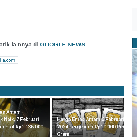
ik lainnya di
GOOGLE NEWS
ia.com
as Antam
 Naik, 7 Februari
Harga Emas Antam 6 Februari
nderol Rp1.136.000
2024 Tergelincir Rp10.000 Per
Gram