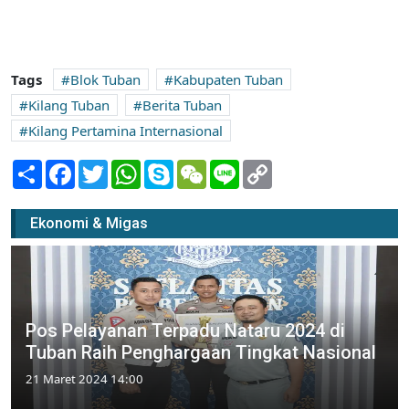
Tags
Blok Tuban
Kabupaten Tuban
Kilang Tuban
Berita Tuban
Kilang Pertamina Internasional
Share
Facebook
Twitter
WhatsApp
Skype
WeChat
Line
Copy
Link
Ekonomi & Migas
Pos Pelayanan Terpadu Nataru 2024 di
Tuban Raih Penghargaan Tingkat Nasional
21 Maret 2024 14:00