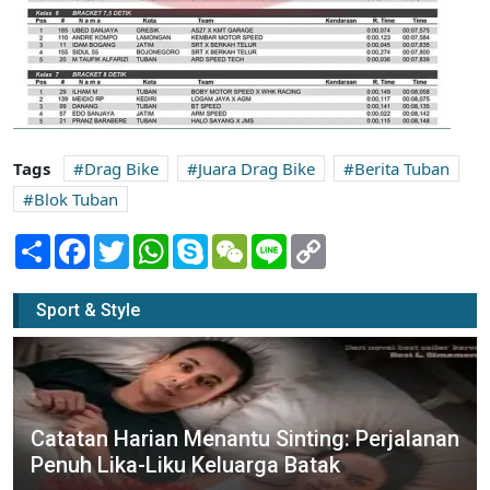
Tags
Drag Bike
Juara Drag Bike
Berita Tuban
Blok Tuban
Share
Facebook
Twitter
WhatsApp
Skype
WeChat
Line
Copy
Link
Sport & Style
Catatan Harian Menantu Sinting: Perjalanan
Penuh Lika-Liku Keluarga Batak