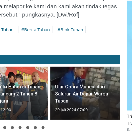
a melapor ke kami dan kami akan tindak tegas
sebut," pungkasnya. [Dwi/Rof]
 Tuban
Berita Tuban
Blok Tuban
tri Hutan di Tuban,
Ular Cobra Muncul dari
rancam 2 Tahun 8
Saluran Air Dapur Warga
jara
Tuban
4 12:00
29 Juli 2024 07:00
Tr
Tr
Ra