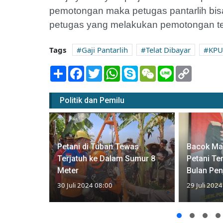
pemotongan maka petugas pantarlih bis
petugas yang melakukan pemotongan ter
Tags
Gaji Pantarlih
Telat Dibayar
KPU
Share
Facebook
Twitter
WhatsApp
Skype
WeChat
Line
Copy
Link
Politik dan Pemilu
alisme dan
Petani di Tuban Tewas
Bacok Man
orotan
Terjatuh ke Dalam Sumur 8
Petani Te
im
Meter
Bulan Pen
30 Juli 2024 08:00
29 Juli 202