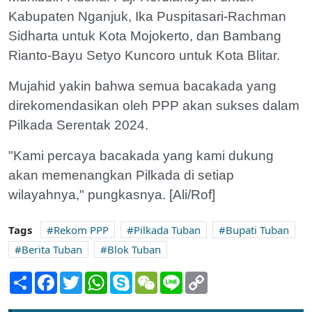
Kabupaten Nganjuk, Ika Puspitasari-Rachman
Sidharta untuk Kota Mojokerto, dan Bambang
Rianto-Bayu Setyo Kuncoro untuk Kota Blitar.
Mujahid yakin bahwa semua bacakada yang
direkomendasikan oleh PPP akan sukses dalam
Pilkada Serentak 2024.
"Kami percaya bacakada yang kami dukung
akan memenangkan Pilkada di setiap
wilayahnya," pungkasnya. [Ali/Rof]
Tags
Rekom PPP
Pilkada Tuban
Bupati Tuban
Berita Tuban
Blok Tuban
Share
Facebook
Twitter
WhatsApp
Skype
WeChat
Line
Copy
Link