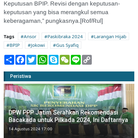
Keputusan BPIP. Revisi dengan keputusan-
keputusan yang bisa merangkul semua
keberagaman,” pungkasnya.[Rof/Rul]
Tags
Ansor
Paskibraka 2024
Larangan Hijab
BPIP
Jokowi
Gus Syafiq
Share
Facebook
Twitter
WhatsApp
Skype
WeChat
Line
Copy
Link
Peristiwa
DPW PPP Jatim Serahkan Rekomendasi
Bacakada untuk Pilkada 2024, Ini Daftarnya
14 Agustus 2024 17:00