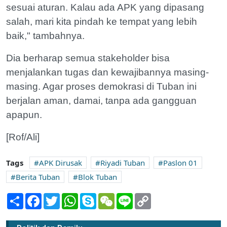
sesuai aturan. Kalau ada APK yang dipasang
salah, mari kita pindah ke tempat yang lebih
baik," tambahnya.
Dia berharap semua stakeholder bisa
menjalankan tugas dan kewajibannya masing-
masing. Agar proses demokrasi di Tuban ini
berjalan aman, damai, tanpa ada gangguan
apapun.
[Rof/Ali]
Tags
APK Dirusak
Riyadi Tuban
Paslon 01
Berita Tuban
Blok Tuban
Share
Facebook
Twitter
WhatsApp
Skype
WeChat
Line
Copy
Link
Tensi Pilbup Tuban 2024 Memanas, APK
Paslon 01 di Tiga Kecamatan Dirusak