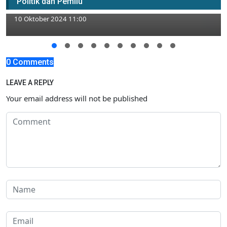
Politik dan Pemilu
Orang Tak Dikenal
10 Oktober 2024 11:00
0 Comments
LEAVE A REPLY
Your email address will not be published