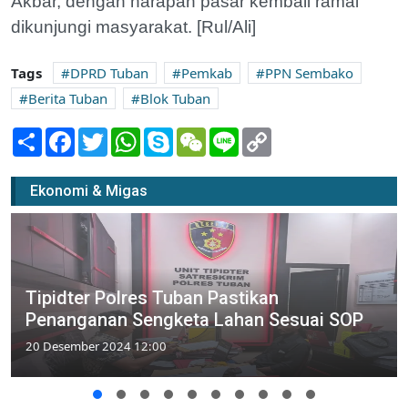
Akbar, dengan harapan pasar kembali ramai
dikunjungi masyarakat. [Rul/Ali]
Tags
DPRD Tuban
Pemkab
PPN Sembako
Berita Tuban
Blok Tuban
Share
Facebook
Twitter
WhatsApp
Skype
WeChat
Line
Copy
Link
Ekonomi & Migas
Tipidter Polres Tuban Pastikan
Penanganan Sengketa Lahan Sesuai SOP
20 Desember 2024 12:00