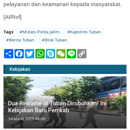
pelayanan dan keamanan kepada masyarakat.
[Al/Rof]
Tags
Mutasi Polda Jatim
Kapolres Tuban
Berita Tuban
Blok Tuban
Share
Facebook
Twitter
WhatsApp
Skype
WeChat
Line
Copy
Link
Kebijakan
Dua Reklame di Tuban Dirobohkan! Ini
Kebijakan Baru Pemkab
14 Maret 2025 08:00