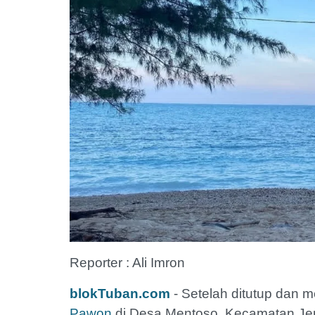
Reporter : Ali Imron
blokTuban.com
- Setelah ditutup dan me
Pawon
di Desa Mentoso, Kecamatan Je