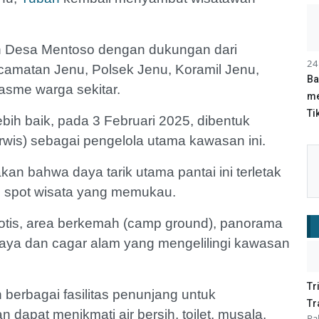
ah Desa Mentoso dengan dukungan dari
24
camatan Jenu, Polsek Jenu, Koramil Jenu,
Ba
iasme warga sekitar.
me
Tik
bih baik, pada 3 Februari 2025, dibentuk
wis) sebagai pengelola utama kawasan ini.
an bahwa daya tarik utama pantai ini terletak
 spot wisata yang memukau.
otis, area berkemah (camp ground), panorama
budaya dan cagar alam yang mengelilingi kawasan
Tr
n berbagai fasilitas penunjang untuk
Tr
dapat menikmati air bersih, toilet, musala,
Ra