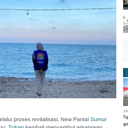
24
Ti
lalui proses revitalisasi, New Pantai
Sumur
gi
nu,
Tuban
kembali menyambut wisatawan