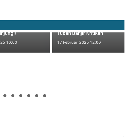
ndasi Tempat
Tiket Mahal dan Fasilitas
t di Tuban yang
Rusak, Pemandian Bektiharjo
unjungi!
Tuban Banjir Kritikan
025 10:00
17 Februari 2025 12:00